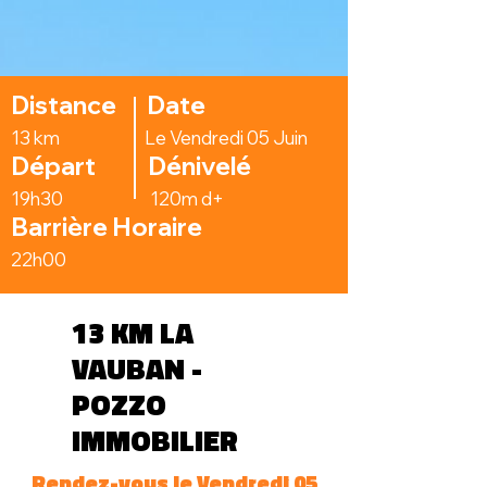
Distance Date
13 km Le Vendredi 05 Juin
Départ Dénivelé
19h30
120m d+
Barrière Horaire
22h00
13 KM LA
VAUBAN -
POZZO
IMMOBILIER
Rendez-vous le Vendredi 05