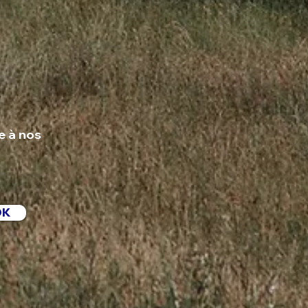
e à nos
OK