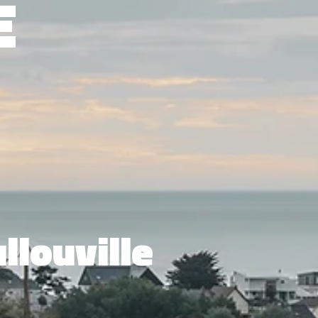
E
llouville